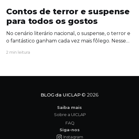
Contos de terror e suspense
para todos os gostos
No cenário literário nacional, o suspense, o terror e
o fantástico ganham cada vez mais fôlego. Nesse
contexto, a escritora Camile Queiroz lança sua
2 min leitura
primeira coletânea de contos do gênero: Por cima
do teu cadáver. Por cima do teu cadáver
mergulha nas angústias da psique humana e nas
sombras da
BLOG da UICLAP
© 2026
Saiba mais
Sobre a UICLAP
FAQ
Siga-nos
Instagram