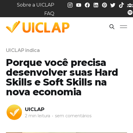
Sobre a UICLAP
FAQ
UICLAP indica
Porque você precisa
desenvolver suas Hard
Skills e Soft Skills na
nova economia
UICLAP
2 min leitura
•
sem comentários