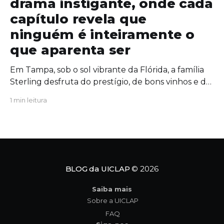
drama instigante, onde cada
capítulo revela que
ninguém é inteiramente o
que aparenta ser
Em Tampa, sob o sol vibrante da Flórida, a família
Sterling desfruta do prestígio, de bons vinhos e de
uma união aparentemente inabalável. Mas, por
1 min leitura
trás das portas fechadas da mansão, segredos
antigos começam a azedar como um vinho
esquecido ao sol. Quando uma figura do passado
ressurge com um
BLOG da UICLAP
© 2026
Saiba mais
Sobre a UICLAP
FAQ