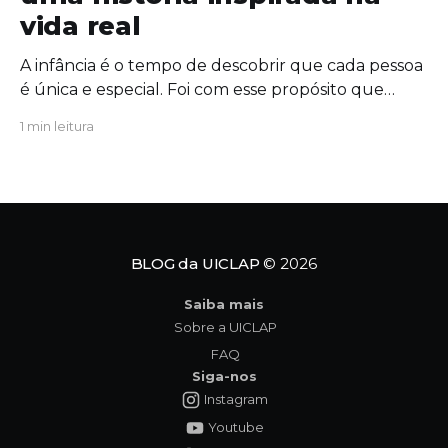
vida real
A infância é o tempo de descobrir que cada pessoa
é única e especial. Foi com esse propósito que
escrevi "Um Novo Amigo na Escola", uma obra que
1 min leitura
convida crianças, famílias e educadores a
refletirem sobre a importância da amizade, da
empatia e da inclusão. O protagonista da história,
Tavinho,
BLOG da UICLAP
© 2026
Saiba mais
Sobre a UICLAP
FAQ
Siga-nos
Instagram
Youtube