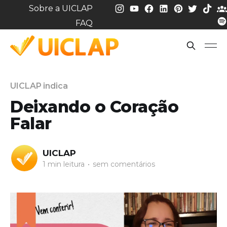
Sobre a UICLAP
FAQ
UICLAP indica
Deixando o Coração
Falar
UICLAP
1 min leitura
•
sem comentários