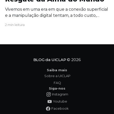
Vivemos em uma era em que a conexão superficial
e a manipulação digital tentam, a todo custo,
substituir o significado profundo da existência. É
2 min leitura
exatamente nesse cenário de extrema urgência
que a obra Ciclo dos Símbolos se revela não apenas
como uma leitura cativante, mas como uma
verdadeira convocação para
BLOG da UICLAP
© 2026
Saiba mais
Sobre a UICLAP
FAQ
Siga-nos
Instagram
Youtube
Facebook