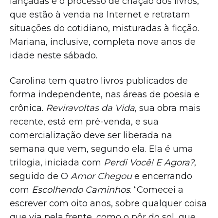
lançadas e o processo de criação dos livros,
que estão à venda na Internet e retratam
situações do cotidiano, misturadas à ficção.
Mariana, inclusive, completa nove anos de
idade neste sábado.
Carolina tem quatro livros publicados de
forma independente, nas áreas de poesia e
crônica.
Reviravoltas da Vida
, sua obra mais
recente, está em pré-venda, e sua
comercialização deve ser liberada na
semana que vem, segundo ela. Ela é uma
trilogia, iniciada com
Perdi Você! E Agora?
,
seguido de O
Amor Chegou
e encerrando
com
Escolhendo Caminhos
. “Comecei a
escrever com oito anos, sobre qualquer coisa
que via pela frente, como o pôr do sol, que