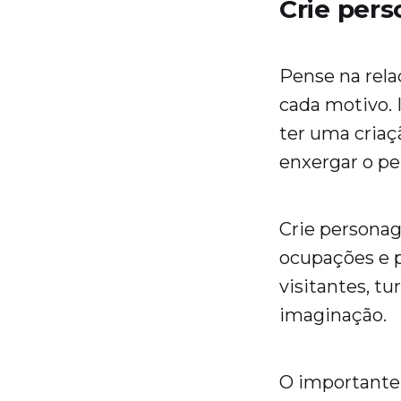
Crie pers
Pense na rela
cada motivo. I
ter uma criaç
enxergar o p
Crie personage
ocupações e p
visitantes, tu
imaginação.
O importante 