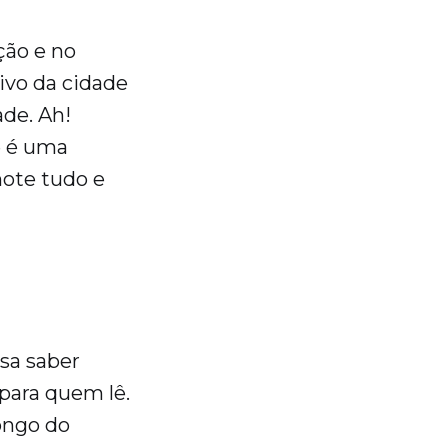
ção e no
ivo da cidade
ade. Ah!
e é uma
Anote tudo e
sa saber
 para quem lê.
ongo do