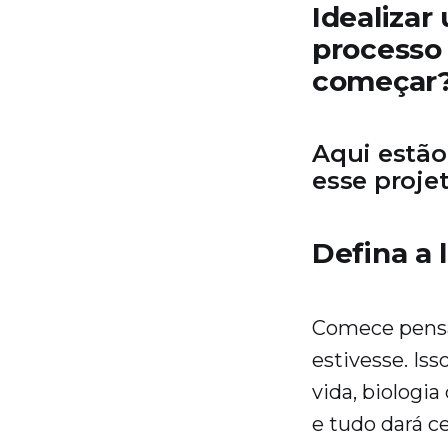
Idealizar
processo 
começar
Aqui estão
esse proje
Defina a 
Comece pensan
estivesse. Iss
vida, biologia
e tudo dará c