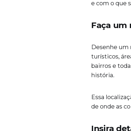
e com o que 
Faça um
Desenhe um ma
turísticos, ár
bairros e toda
história.
Essa localizaç
de onde as co
Insira de