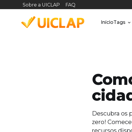
Sobre a UICLAP
FAQ
Início
Tags
Como
cidad
Descubra os pa
zero! Comece 
recursos disp