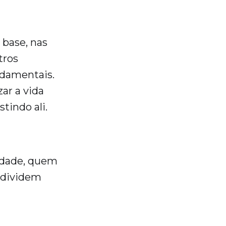
 base, nas
tros
undamentais.
ar a vida
tindo ali.
cidade, quem
 dividem