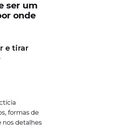
de ser um
por onde
 e tirar
.
tícia
sos, formas de
e nos detalhes