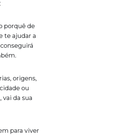
:
 o porquê de
e te ajudar a
 conseguirá
ambém.
ias, origens,
 cidade ou
, vai da sua
em para viver