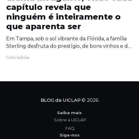
capítulo revela que
ninguém é inteiramente o
que aparenta ser
Em Tampa, sob o sol vibrante da Flórida, a família
Sterling desfruta do prestígio, de bons vinhos e de
uma união aparentemente inabalável. Mas, por
1 min leitura
trás das portas fechadas da mansão, segredos
antigos começam a azedar como um vinho
esquecido ao sol. Quando uma figura do passado
ressurge com um
BLOG da UICLAP
© 2026
Saiba mais
Sobre a UICLAP
FAQ
Siga-nos