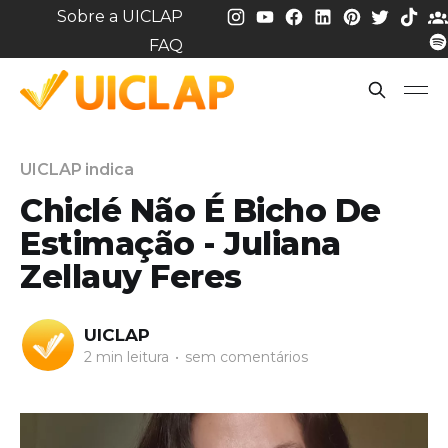
Sobre a UICLAP
FAQ
UICLAP indica
Chiclé Não É Bicho De
Estimação - Juliana
Zellauy Feres
UICLAP
2 min leitura
•
sem comentários