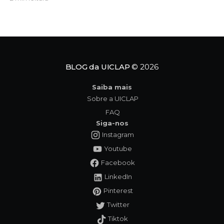
primeira coletânea de contos do gênero: Por cima
do teu cadáver. Por cima do teu cadáver
mergulha nas angústias da psique humana e nas
sombras da
BLOG da UICLAP
© 2026
Saiba mais
Sobre a UICLAP
FAQ
Siga-nos
Instagram
Youtube
Facebook
LinkedIn
Pinterest
Twitter
Tiktok