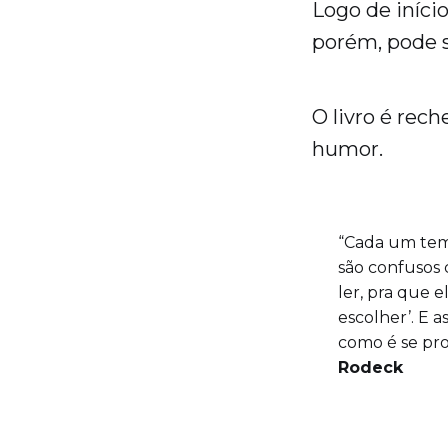
Logo de início
porém, pode si
O livro é rec
humor.
“Cada um tem
são confusos 
ler, pra que 
escolher’. E 
como é se pro
Rodeck