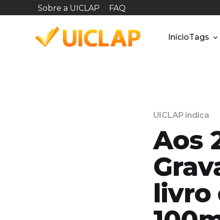
Sobre a UICLAP
FAQ
Início
Tags
UICLAP indica
Aos 2
Grava
livr
100m