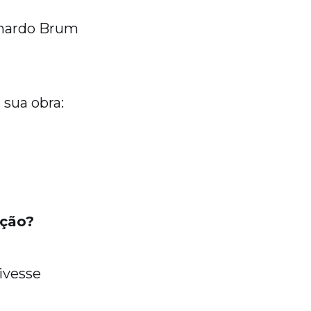
rnardo Brum
 sua obra:
ação?
ivesse