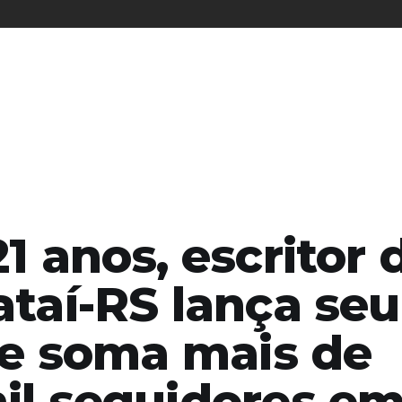
1 anos, escritor 
taí-RS lança seu
o e soma mais de
il seguidores e