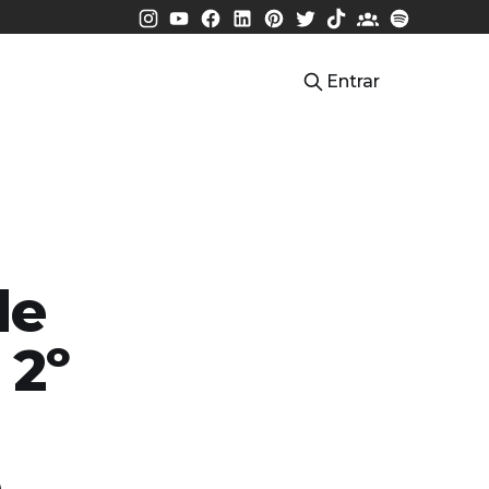
Entrar
de
 2º
m