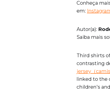
Conheça mais 
em:
Instagra
Autor(a):
Rod
Saiba mais sob
Third shirts 
contrasting d
jersey（camis
linked to the 
children's and