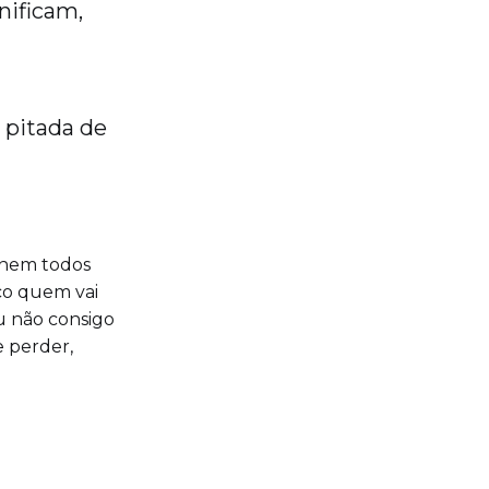
nificam,
 pitada de
 nem todos
co quem vai
u não consigo
e perder,