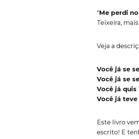
“
Me perdi n
Teixeira, mai
Veja a descriç
Você já se s
Você já se s
Você já quis
Você já teve
Este livro ve
escrito! E ten