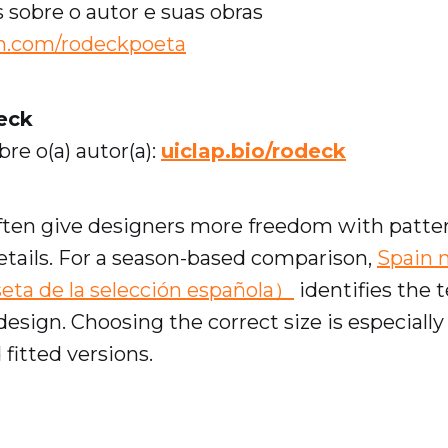
sobre o autor e suas obras
m.com/rodeckpoeta
eck
re o(a) autor(a):
uiclap.bio/rodeck
often give designers more freedom with patte
etails. For a season-based comparison,
Spain 
eta de la selección española）
identifies the 
design. Choosing the correct size is especiall
 fitted versions.