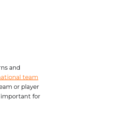
rns and
national team
team or player
y important for