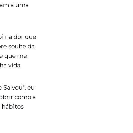
aram a uma
i na dor que
pre soube da
le que me
a vida.
 Salvou", eu
obrir como a
 hábitos