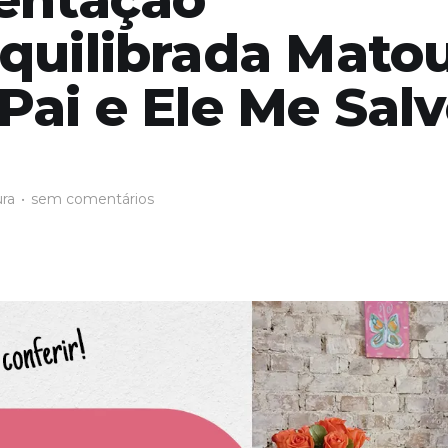
quilibrada Mato
Pai e Ele Me Sal
ura
•
sem comentários