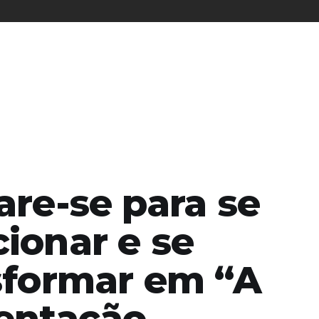
are-se para se
ionar e se
sformar em “A
entação