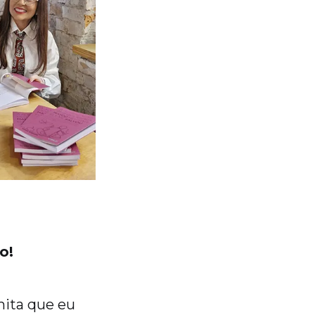
o!
mita que eu