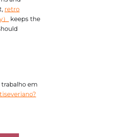
t,
retro
ty）
keeps the
should
 trabalho em
tiseveriano?