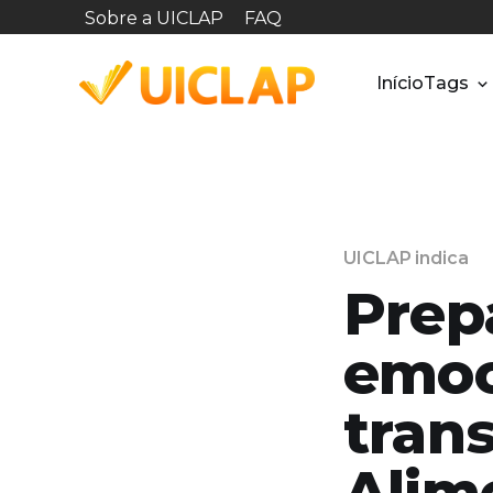
Sobre a UICLAP
FAQ
Início
Tags
UICLAP indica
Prep
emoc
tran
Alim