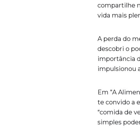
compartilhe 
vida mais ple
A perda do me
descobri o po
importância d
impulsionou a
Em "A Alimen
te convido a 
“comida de ve
simples podem