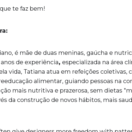
que te faz bem!
ra:
iano,
é mãe de duas meninas,
gaúcha e nutri
 anos de experiência
,
especializada na área clí
la vida, Tatiana atua em refeições coletivas, 
reeducação alimentar, guiando pessoas na co
ão mais nutritiva e prazerosa, sem dietas "mi
és da construção de novos hábitos, mais saud
often give designers more freedom with patte