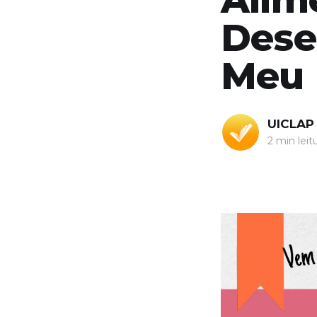
Dese
Meu 
UICLAP
2 min leit