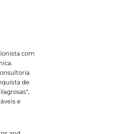
cionista com
nica.
consultoria
nquista de
lagrosas",
áveis e
rns and