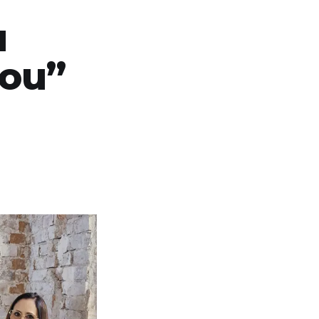
u
vou”