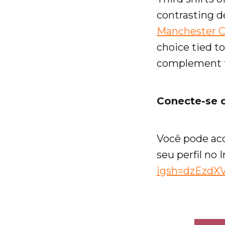
contrasting d
Manchester C
choice tied t
complement th
Conecte-se 
Você pode ac
seu perfil no 
igsh=dzEzd