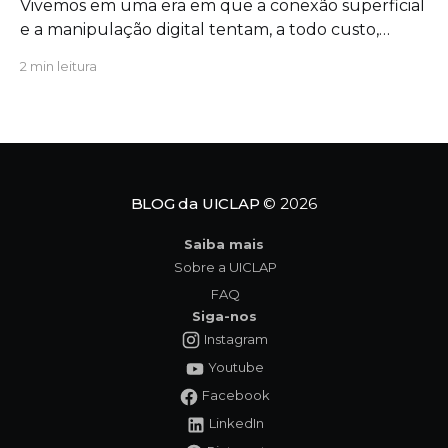
Vivemos em uma era em que a conexão superficial
e a manipulação digital tentam, a todo custo,
substituir o significado profundo da existência. É
2 min leitura
exatamente nesse cenário de extrema urgência
que a obra Ciclo dos Símbolos se revela não apenas
como uma leitura cativante, mas como uma
verdadeira convocação para
BLOG da UICLAP
© 2026
Saiba mais
Sobre a UICLAP
FAQ
Siga-nos
Instagram
Youtube
Facebook
LinkedIn