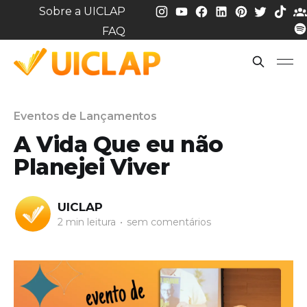
Sobre a UICLAP
FAQ
Eventos de Lançamentos
A Vida Que eu não
Planejei Viver
UICLAP
2 min leitura
•
sem comentários