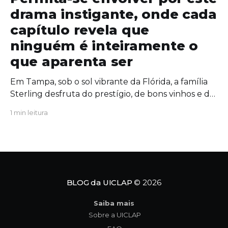
drama instigante, onde cada
capítulo revela que
ninguém é inteiramente o
que aparenta ser
Em Tampa, sob o sol vibrante da Flórida, a família
Sterling desfruta do prestígio, de bons vinhos e de
uma união aparentemente inabalável. Mas, por
1 min leitura
trás das portas fechadas da mansão, segredos
antigos começam a azedar como um vinho
esquecido ao sol. Quando uma figura do passado
ressurge com um
BLOG da UICLAP
© 2026
Saiba mais
Sobre a UICLAP