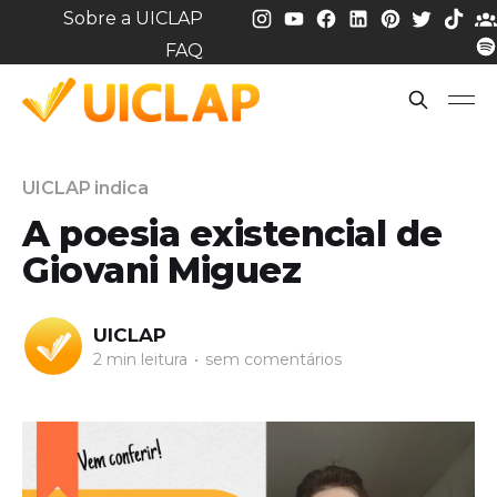
Sobre a UICLAP
FAQ
UICLAP indica
A poesia existencial de
Giovani Miguez
UICLAP
2 min leitura
•
sem comentários