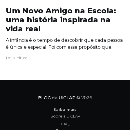
Um Novo Amigo na Escola:
uma história inspirada na
vida real
A infância é o tempo de descobrir que cada pessoa
é única e especial. Foi com esse propósito que
escrevi "Um Novo Amigo na Escola", uma obra que
1 min leitura
convida crianças, famílias e educadores a
refletirem sobre a importância da amizade, da
empatia e da inclusão. O protagonista da história,
Tavinho,
BLOG da UICLAP
© 2026
Saiba mais
Sobre a UICLAP
FAQ