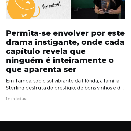
Permita-se envolver por este
drama instigante, onde cada
capítulo revela que
ninguém é inteiramente o
que aparenta ser
Em Tampa, sob o sol vibrante da Flórida, a família
Sterling desfruta do prestígio, de bons vinhos e de
uma união aparentemente inabalável. Mas, por
1 min leitura
trás das portas fechadas da mansão, segredos
antigos começam a azedar como um vinho
esquecido ao sol. Quando uma figura do passado
ressurge com um