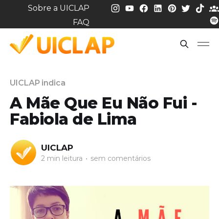
Sobre a UICLAP
FAQ
UICLAP indica
A Mãe Que Eu Não Fui -
Fabiola de Lima
UICLAP
2 min leitura
•
sem comentários