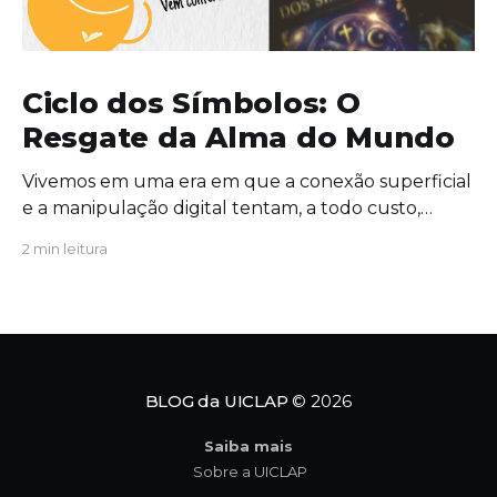
Ciclo dos Símbolos: O
Resgate da Alma do Mundo
Vivemos em uma era em que a conexão superficial
e a manipulação digital tentam, a todo custo,
substituir o significado profundo da existência. É
2 min leitura
exatamente nesse cenário de extrema urgência
que a obra Ciclo dos Símbolos se revela não apenas
como uma leitura cativante, mas como uma
verdadeira convocação para
BLOG da UICLAP
© 2026
Saiba mais
Sobre a UICLAP