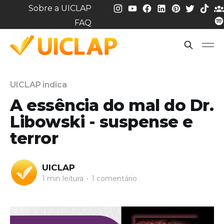
Sobre a UICLAP
FAQ
UICLAP indica
A essência do mal do Dr.
Libowski - suspense e
terror
UICLAP
1 min leitura
•
1 comentário