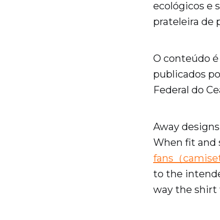
ecológicos e 
prateleira de
O conteúdo é
publicados p
Federal do C
Away designs 
When fit and 
fans（camiset
to the intend
way the shirt 