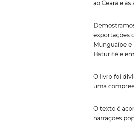
ao Ceará e às
Demostramos a
exportações d
Munguaípe e 
Baturité e em
O livro foi di
uma compreen
O texto é aco
narrações pop