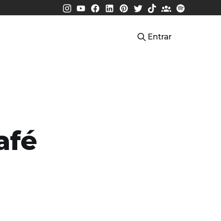
Entrar
afé