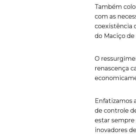
Também coloc
com as necess
coexistência 
do Maciço de 
O ressurgimen
renascença c
economicament
Enfatizamos a
de controle d
estar sempre 
inovadores de