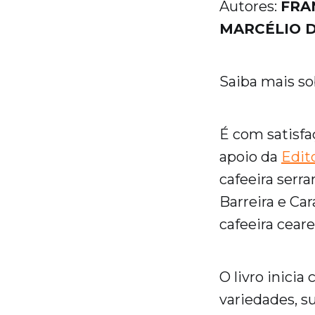
Autores:
FRA
MARCÉLIO D
Saiba mais sob
É com satisf
apoio da
Edit
cafeeira serra
Barreira e Ca
cafeeira cear
O livro inicia
variedades, s