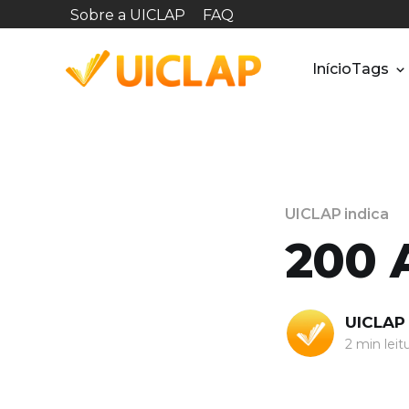
Sobre a UICLAP
FAQ
Início
Tags
UICLAP indica
200 
UICLAP
2 min leit