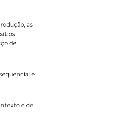
rodução, as
sítios
iço de
a sequencial e
ontexto e de