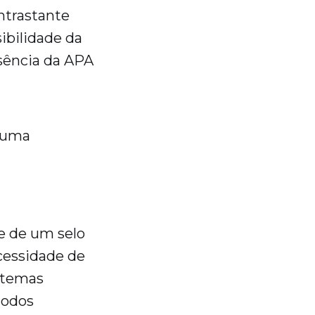
trastante
ibilidade da
ssência da APA
e uma
e de um selo
ecessidade de
istemas
todos