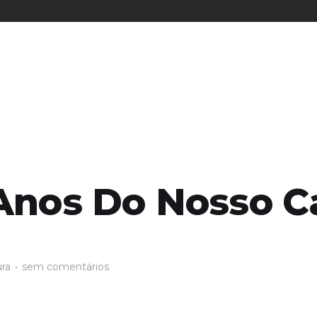
Anos Do Nosso C
ura
•
sem comentários