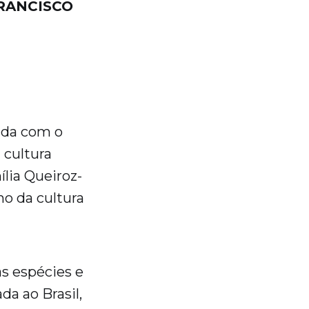
RANCISCO
ada com o
 cultura
ília Queiroz-
mo da cultura
as espécies e
a ao Brasil,