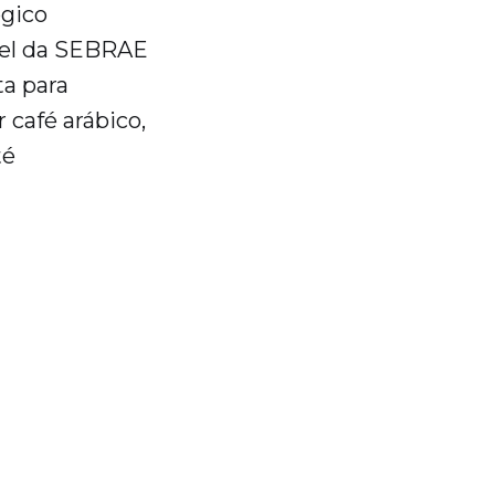
ógico
ável da SEBRAE
ta para
 café arábico,
té