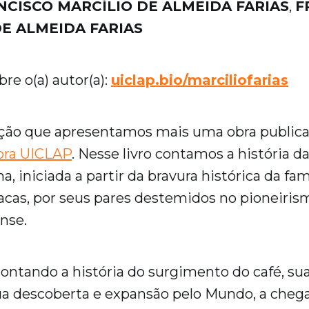
NCISCO MARCÍLIO DE ALMEIDA FARIAS
,
F
E ALMEIDA FARIAS
re o(a) autor(a):
uiclap.bio/marciliofarias
ação que apresentamos mais uma obra public
ora UICLAP
. Nesse livro contamos a história da
na, iniciada a partir da bravura histórica da fam
racas, por seus pares destemidos no pioneiris
ense.
 contando a história do surgimento do café, su
ua descoberta e expansão pelo Mundo, a chegad