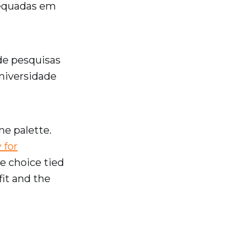
dequadas em
de pesquisas
niversidade
me palette.
 for
e choice tied
fit and the